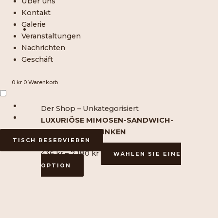
Über uns
mehreren
2
Kontakt
Varianten
180
Galerie
erhältlich.
SEK
Veranstaltungen
Die
Nachrichten
verschiedenen
Geschäft
Optionen
können
0
kr
0
Warenkorb
auf
der
Der Shop – Unkategorisiert
Produktseite
LUXURIÖSE MIMOSEN-SANDWICH-
ausgewählt
TORTE MIT SCHINKEN
werden
TISCH RESERVIEREN
436
kr
–
2 180
kr
WÄHLEN SIE EINE
OPTION
Dieses
Preisspanne:
Produkt
436
ist
SEK