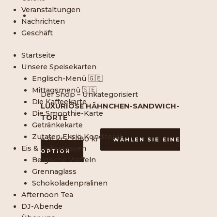
werden
Varianten
180
Veranstaltungen
erhältlich.
SEK
Nachrichten
Die
Geschäft
verschiedenen
Optionen
Startseite
können
Unsere Speisekarten
auf
Englisch-Menü 🇬🇧
der
Mittagsmenü 🇸🇪
Der Shop – Unkategorisiert
Produktseite
Die Kaffeekarte
LUXURIÖSE HÄHNCHEN-SANDWICH-
ausgewählt
Die Smoothie-Karte
TORTE
werden
Getränkekarte
Zutaten Eksjö Konditorei
436
kr
–
2 180
kr
WÄHLEN SIE EINE
Eis & Delikatessen
OPTION
Belgische Waffeln
Grennaglass
Dieses
Preisspanne:
Schokoladenpralinen
Produkt
436
Afternoon Tea
ist
SEK
DJ-Abende
in
bis