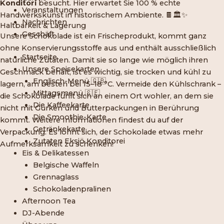
Konditori
besucht. Hier erwartet Sie 100 % echte
Veranstaltungen
Handwerkskunst in historischem Ambiente. 🍫🏛️✨
Nachrichten
Haltbarkeit & Lagerung
Geschäft
Unsere Schokolade ist ein Frischeprodukt, kommt ganz
ohne Konservierungsstoffe aus und enthält ausschließlich
Startseite
natürliche Zutaten. Damit sie so lange wie möglich ihren
Unsere Speisekarten
Geschmack behält, ist es wichtig, sie trocken und kühl zu
Englisch-Menü 🇬🇧
lagern, am besten bei 15–18 °C. Vermeide den Kühlschrank –
Mittagsmenü 🇸🇪
die Schokolade fühlt sich an einem Ort wohler, an dem sie
Die Kaffeekarte
nicht mit Gurken und Butterpackungen in Berührung
Die Smoothie-Karte
kommt. Weitere Informationen findest du auf der
Getränkekarte
Verpackung. Es lohnt sich, der Schokolade etwas mehr
Zutaten Eksjö Konditorei
Aufmerksamkeit zu schenken!
Eis & Delikatessen
Belgische Waffeln
Grennaglass
Schokoladenpralinen
Afternoon Tea
DJ-Abende