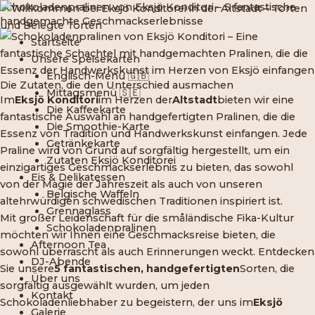
Schokoladenpralinen von Eksjö Konditori – 5 fantastische
Zum
handgemachte Geschmackserlebnisse
Inhalt
springen
Startseite
Unsere Speisekarten
Englisch-Menü 🇬🇧
Die Zutaten, die den Unterschied ausmachen
Mittagsmenü 🇸🇪
Im
Eksjö Konditori
im Herzen der
Altstadt
bieten wir eine
Die Kaffeekarte
fantastische Auswahl an handgefertigten Pralinen, die die
Die Smoothie-Karte
Essenz von Tradition und Handwerkskunst einfangen. Jede
Getränkekarte
Praline wird von Grund auf sorgfältig hergestellt, um ein
Zutaten Eksjö Konditorei
einzigartiges Geschmackserlebnis zu bieten, das sowohl
Eis & Delikatessen
von der Magie der Jahreszeit als auch von unseren
Belgische Waffeln
altehrwürdigen schwedischen Traditionen inspiriert ist.
Grennaglass
Mit großer Leidenschaft für die småländische Fika-Kultur
Schokoladenpralinen
möchten wir Ihnen eine Geschmacksreise bieten, die
Afternoon Tea
sowohl überrascht als auch Erinnerungen weckt. Entdecken
DJ-Abende
Sie unsere
5 fantastischen, handgefertigten
Sorten, die
Über uns
sorgfältig ausgewählt wurden, um jeden
Kontakt
Schokoladenliebhaber zu begeistern, der uns im
Eksjö
Galerie