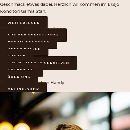
Geschmack etwas dabei. Herzlich willkommen im Eksjö
Konditori Gamla Stan.
WEITERLESEN
Entdecken Sie unser Sortiment
AUF DER SPEISEKARTE
NACHMITTAGSTEE
UNSER KAFFEE
KUCHEN
EINEN TISCH RESERVIEREN
GRENNA-EIS
ÜBER UNS
Die Konditorei auf dem Handy
ONLINE-SHOP