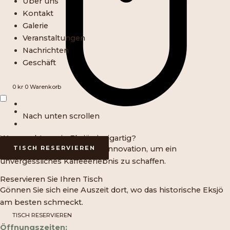
Über uns
Kontakt
Galerie
Veranstaltungen
Nachrichten
Geschäft
0
kr
0
Warenkorb
Nach unten scrollen
Was macht uns in Eksjö einzigartig?
TISCH RESERVIEREN
Wir verbinden Tradition mit Innovation, um ein
unvergessliches Kaffeeerlebnis zu schaffen.
Reservieren Sie Ihren Tisch
Gönnen Sie sich eine Auszeit dort, wo das historische Eksjö
am besten schmeckt.
TISCH RESERVIEREN
Öffnungszeiten: