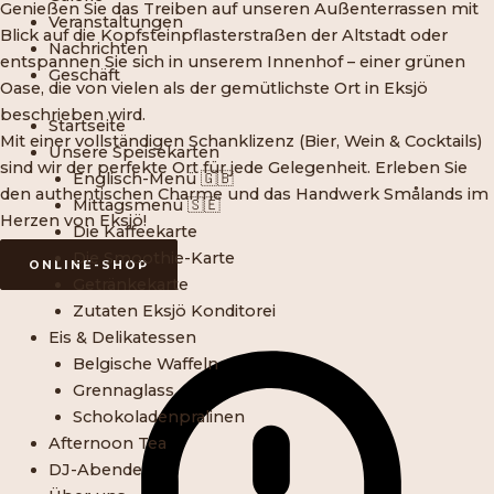
Genießen Sie das Treiben auf unseren Außenterrassen mit
Veranstaltungen
Blick auf die Kopfsteinpflasterstraßen der Altstadt oder
Nachrichten
entspannen Sie sich in unserem Innenhof – einer grünen
Geschäft
Oase, die von vielen als der gemütlichste Ort in Eksjö
beschrieben wird.
Startseite
Mit einer vollständigen Schanklizenz (Bier, Wein & Cocktails)
Unsere Speisekarten
sind wir der perfekte Ort für jede Gelegenheit. Erleben Sie
Englisch-Menü 🇬🇧
den authentischen Charme und das Handwerk Smålands im
Mittagsmenü 🇸🇪
Herzen von Eksjö!
Die Kaffeekarte
Die Smoothie-Karte
ONLINE-SHOP
Getränkekarte
Zutaten Eksjö Konditorei
Eis & Delikatessen
Belgische Waffeln
Grennaglass
Schokoladenpralinen
Afternoon Tea
DJ-Abende