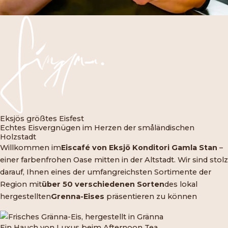
Eksjös größtes Eisfest
Echtes Eisvergnügen im Herzen der småländischen
Holzstadt
Willkommen im
Eiscafé
von Eksjö Konditori Gamla Stan
–
einer farbenfrohen Oase mitten in der Altstadt. Wir sind stolz
darauf, Ihnen eines der umfangreichsten Sortimente der
Region mit
über 50 verschiedenen Sorten
des lokal
hergestellten
Grenna-Eises
präsentieren zu können
Ein Hauch von Luxus beim Afternoon Tea