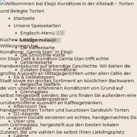
Zum
Inhalt
springen
Startseite
Unsere Speisekarten
Englisch-Menü 🇬🇧
Kuchen & Kaffee in Eksjö
Mittagsmenü 🇸🇪
Willkommen bei
Die Kaffeekarte
Konditorei „Gamla Stan“ in Eksjö
Die Smoothie-Karte
Im Eksjö Café & Konditori Gamla Stan trifft echte
Getränkekarte
Handwerkskunst auf lebendige Geschichte. Wir bieten die
Zutaten Eksjö Konditorei
größte Auswahl an Mittagsgerichten unter allen Cafés der
Eis & Delikatessen
Stadt sowie ein großes Sortiment an köstlichen Backwaren,
Belgische Waffeln
die von unseren erfahrenen Konditoren von Grund auf
Grennaglass
selbst hergestellt werden. Bei uns finden Sie außerdem eine
Schokoladenpralinen
unübertroffene Auswahl an Kaffeegetränken,
Afternoon Tea
handgemachten Torten und luxuriösen Sandwich-Torten.
DJ-Abende
In unserem Eiscafé servieren wir echtes, handgemachtes Eis
Über uns
von Grennaglass, hergestellt aus den besten lokalen
Kontakt
Zutaten. Bei uns wählen Sie selbst Ihren Lieblingsplatz:
Galerie