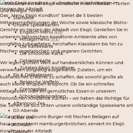
Menü: Eksjö Konditori – Kulinarische Köstlichkeiten im
Zum
Herzen der Altstadt
Inhalt
Das „Menu Eksjö Konditori“ bietet die 5 besten
springen
Startseite
Mittagsempfehlungen der Woche sowie klassische Bistro-
Unsere Speisekarten
Gerichte im Herzen der
Altstadt von Eksjö
. Genießen Sie in
Englisch-Menü 🇬🇧
unserem historischen Konditorei-Ambiente alles von
Mittagsmenü 🇸🇪
sorgfältig zubereiteten, herzhaften Klassikern bis hin zu
Die Kaffeekarte
frischen vegetarischen und veganen Gerichten.
Die Smoothie-Karte
Getränkekarte
Wir legen großen Wert auf handwerkliches Können und
Zutaten Eksjö Konditorei
verwenden sorgfältig ausgewählte Zutaten, um ein
Eis & Delikatessen
kulinarisches Erlebnis zu schaffen, das sowohl große als
Belgische Waffeln
auch kleine Gruppen anspricht. Ob Sie ein schnelles
Grennaglass
Mittagessen oder ein gemütliches Essen in unserem
Schokoladenpralinen
historischen Ambiente suchen – wir haben das Richtige für
Afternoon Tea
Sie. Sehen Sie sich unten unsere vollständige Speisekarte an!
DJ-Abende
Über uns
Kontakt
Galerie