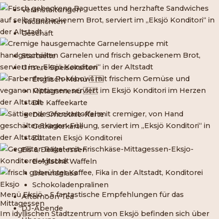
Veranstaltungen
Nachrichten
Geschäft
Startseite
Unsere Speisekarten
Englisch-Menü 🇬🇧
Mittagsmenü 🇸🇪
Die Kaffeekarte
Die Smoothie-Karte
Getränkekarte
Zutaten Eksjö Konditorei
Eis & Delikatessen
Belgische Waffeln
Grennaglass
Schokoladenpralinen
Menü Eksjö – 5 fantastische Empfehlungen für das
Afternoon Tea
Mittagessen
DJ-Abende
Im idyllischen Stadtzentrum von Eksjö befinden sich über