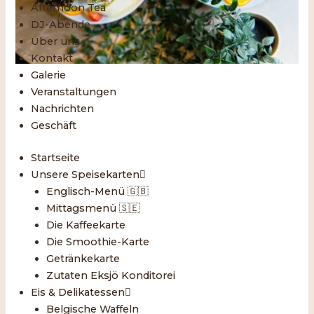
Afternoon Tea
DJ-Abende
Über uns
Kontakt
Galerie
Veranstaltungen
Nachrichten
Geschäft
Startseite
Unsere Speisekarten
Englisch-Menü 🇬🇧
Mittagsmenü 🇸🇪
Die Kaffeekarte
Die Smoothie-Karte
Getränkekarte
Zutaten Eksjö Konditorei
Eis & Delikatessen
Belgische Waffeln