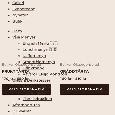
Galleri
Prisintervall:
Prisintervall:
Evenemang
Den
De
170 kr
160 kr
Nyheter
här
här
till
till
Butik
550 kr
produkten
510 kr
pr
har
har
Hem
flera
fle
Våra Menyer
varianter.
var
English Menu 🇬🇧
De
De
Lunchmenyn 🇸🇪
olika
oli
Kaffemenyn
alternativen
alt
Smoothiemenyn
Butiken Okategoriserad
Butiken Okategoriserad
kan
ka
Drinkmeny
väljas
väl
FRUKTTÅRTA
GRÄDDTÅRTA
Råvaror Eksjö Konditori
på
på
170
kr
–
550
kr
160
kr
–
510
kr
Glass & Delikatesser
produktsidan
pr
Belgiska Våfflor
VÄLJ ALTERNATIV
VÄLJ ALTERNATIV
Grennaglass
Chokladpraliner
Afternoon Tea
Prisintervall:
Den
DJ Kvällar
185 kr
här