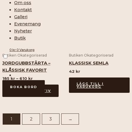
till
Om oss
610 kr
produkten
Kontakt
har
Galleri
flera
Evenemang
varianter.
Nyheter
De
Butik
olika
alternativen
0
kr
0
Varukorg
Butiken Okategoriserad
Butiken Okategoriserad
kan
väljas
JORDGUBBSTÅRTA –
KLASSISK SEMLA
på
KLASSISK FAVORIT
42
kr
produktsidan
185
kr
–
610
kr
LÄGG TILL I
VARUKORG
BOKA BORD
VÄLJ ALTERNATIV
1
2
3
→