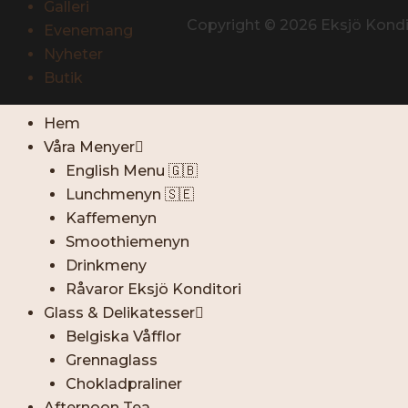
Galleri
Copyright © 2026 Eksjö Kondit
Evenemang
Nyheter
Butik
Hem
Våra Menyer
English Menu 🇬🇧
Lunchmenyn 🇸🇪
Kaffemenyn
Smoothiemenyn
Drinkmeny
Råvaror Eksjö Konditori
Glass & Delikatesser
Belgiska Våfflor
Grennaglass
Chokladpraliner
Afternoon Tea