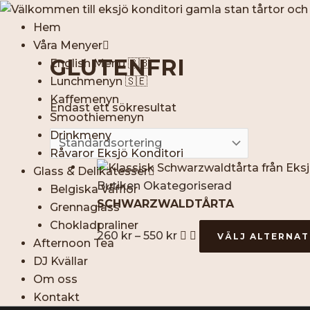
Hoppa
till
Hem
innehåll
Våra Menyer
GLUTENFRI
English Menu 🇬🇧
Lunchmenyn 🇸🇪
Kaffemenyn
Endast ett sökresultat
Smoothiemenyn
Drinkmeny
Råvaror Eksjö Konditori
Prisintervall:
Glass & Delikatesser
260 kr
Butiken Okategoriserad
Belgiska Våfflor
till
SCHWARZWALDTÅRTA
Grennaglass
550 kr
Chokladpraliner
260
kr
–
550
kr
VÄLJ ALTERNAT
Afternoon Tea
DJ Kvällar
Om oss
Kontakt