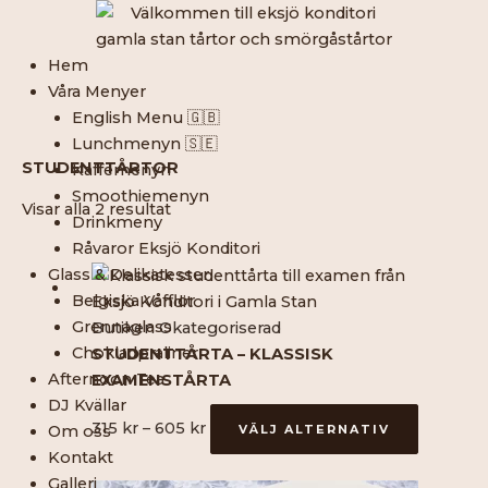
Hoppa
till
innehåll
Hem
Våra Menyer
English Menu 🇬🇧
Lunchmenyn 🇸🇪
STUDENTTÅRTOR
Kaffemenyn
Smoothiemenyn
Visar alla 2 resultat
Drinkmeny
Råvaror Eksjö Konditori
Prisintervall:
Den
Glass & Delikatesser
315 kr
här
Belgiska Våfflor
till
produkt
Grennaglass
Butiken Okategoriserad
605 kr
har
Chokladpraliner
STUDENTTÅRTA – KLASSISK
flera
Afternoon Tea
EXAMENSTÅRTA
varianter
DJ Kvällar
315
kr
–
605
kr
VÄLJ ALTERNATIV
De
Om oss
olika
Kontakt
alternat
Galleri