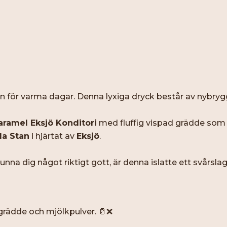
n för varma dagar. Denna lyxiga dryck består av nybry
caramel Eksjö Konditori
med fluffig vispad grädde som r
a Stan
i hjärtat av
Eksjö
.
na dig något riktigt gott, är denna islatte ett svårslaget
 grädde och mjölkpulver. 🥛❌