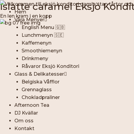
Hoppa
Islatte caramel Eksjö Kondit
till
Hem
En len kram i en kopp
innehåll
Våra Menyer
English Menu 🇬🇧
Lunchmenyn 🇸🇪
Kaffemenyn
Smoothiemenyn
Drinkmeny
Råvaror Eksjö Konditori
Glass & Delikatesser
Belgiska Våfflor
Grennaglass
Chokladpraliner
Afternoon Tea
DJ Kvällar
Om oss
Kontakt