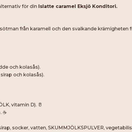
ternativ för din
Islatte caramel Eksjö Konditori.
 sötman från karamell och den svalkande krämigheten f
dde och kolasås).
sirap och kolasås).
K, vitamin D). 🥛
 ☕️
sirap, socker, vatten, SKUMMJÖLKSPULVER, vegetabiliskt