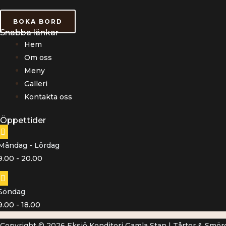
BOKA BORD
Snabba länkar
Hem
Om oss
Meny
Galleri
Kontakta oss
Öppettider
Måndag - Lördag
9.00 - 20.00
Söndag
9.00 - 18.00
Copyright © 2026 Eksjö Konditori Gamla Stan | Tårtor & Smörg