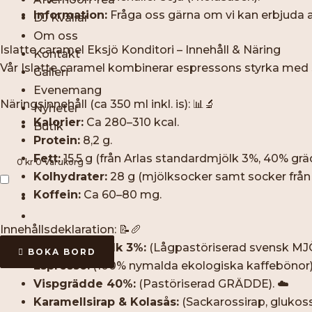
Information:
Fråga oss gärna om vi kan erbjuda al
DJ Kvällar
Om oss
Islatte caramel Eksjö Konditori – Innehåll & Näring
Kontakt
Vår Islatte caramel kombinerar espressons styrka med
Galleri
Evenemang
Näringsinnehåll (ca 350 ml inkl. is): 📊🔬
Nyheter
Kalorier:
Ca 280–310 kcal.
Butik
Protein:
8,2 g.
Fett:
15,5 g (från Arlas standardmjölk 3%, 40% grä
0
kr
0
Varukorg
Kolhydrater:
28 g (mjölksocker samt socker från 
Koffein:
Ca 60–80 mg.
Innehållsdeklaration: 📝🥖
Standardmjölk 3%:
(Lågpastöriserad svensk MJÖL
BOKA BORD
Espresso:
(100% nymalda ekologiska kaffebönor).
Vispgrädde 40%:
(Pastöriserad GRÄDDE). ☁️
Karamellsirap & Kolasås:
(Sackarossirap, glukos