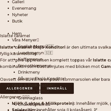
Galleri
Evenemang
Nyheter
Butik
Hem
Islatte caramel
Våra Menyer
English Menu 🇬🇧
Islatte caramel Eksjö Konditori
är den ultimata svalka
Lunchmenyn 🇸🇪
fyllig karamellsirap.
Kaffemenyn
För att göra upplevelsen komplett toppas vår
Islatte 
Smoothiemenyn
kombination som bäst avnjutes med blicken mot
Gaml
Drinkmeny
Råvaror Eksjö Konditori
Oavsett om du vill ha en paus i sommarsolen eller bara un
Glass & Delikatesser
ALLERGENER
INNEHÅLL
Belgiska Våfflor
Allergener: 🕵️‍♂️🚫
Grennaglass
Mjölk (Laktos & Mjölkprotein):
Innehåller mjölk,
Chokladpraliner
Sojalecitin:
Innehåller soja (i kolasåsen). 🫘
Afternoon Tea