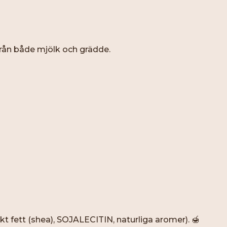
rån både mjölk och grädde.
 fett (shea), SOJALECITIN, naturliga aromer). 🍯