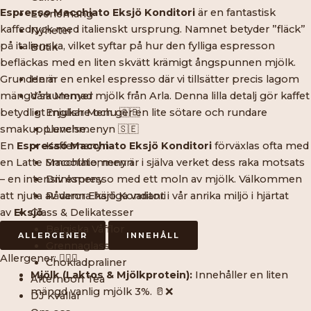
Espresso Macchiato Eksjö Konditori
är en fantastisk
Evenemang
kaffedryck med italienskt ursprung. Namnet betyder ”fläck”
Nyheter
på italienska, vilket syftar på hur den fylliga espresson
Butik
befläckas med en liten skvätt krämigt ångspunnen mjölk.
Hem
Grunden är en enkel espresso där vi tillsätter precis lagom
Våra Menyer
mängd skummad mjölk från Arla. Denna lilla detalj gör kaffet
English Menu 🇬🇧
betydligt mjukare och ger en lite sötare och rundare
Lunchmenyn 🇸🇪
smakupplevelse.
Kaffemenyn
En
Espresso Macchiato Eksjö Konditori
förväxlas ofta med
Smoothiemenyn
en Latte Macchiato, men är i själva verket dess raka motsats
Drinkmeny
– en intensiv espresso med ett moln av mjölk. Välkommen
Råvaror Eksjö Konditori
att njuta av denna härliga variant i vår anrika miljö i hjärtat
Glass & Delikatesser
av
Eksjö
.
Belgiska Våfflor
ALLERGENER
INNEHÅLL
Grennaglass
Allergener: 🕵️‍♂️🚫
Chokladpraliner
Mjölk (Laktos & Mjölkprotein):
Innehåller en liten
Afternoon Tea
mängd vanlig mjölk 3%. 🥛❌
DJ Kvällar