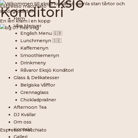
Eksjö
Hoppa
Espresso macchiato
Konditori
till
innehåll
Hem
En len kram i en kopp
Våra Menyer
English Menu 🇬🇧
Lunchmenyn 🇸🇪
Kaffemenyn
Smoothiemenyn
Drinkmeny
Råvaror Eksjö Konditori
Glass & Delikatesser
Belgiska Våfflor
Grennaglass
Chokladpraliner
Afternoon Tea
DJ Kvällar
Om oss
Kontakt
Espresso macchiato
Galleri