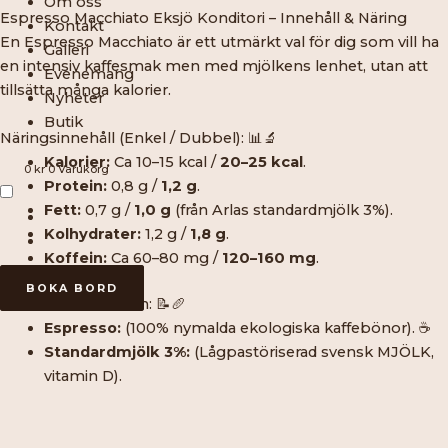
Om oss
Espresso Macchiato Eksjö Konditori – Innehåll & Näring
Kontakt
En Espresso Macchiato är ett utmärkt val för dig som vill ha
Galleri
en intensiv kaffesmak men med mjölkens lenhet, utan att
Evenemang
tillsätta många kalorier.
Nyheter
Butik
Näringsinnehåll (Enkel / Dubbel): 📊🔬
Kalorier:
Ca 10–15 kcal /
20–25 kcal
.
0
kr
0
Varukorg
Protein:
0,8 g /
1,2 g
.
Fett:
0,7 g /
1,0 g
(från Arlas standardmjölk 3%).
Kolhydrater:
1,2 g /
1,8 g
.
Koffein:
Ca 60–80 mg /
120–160 mg
.
BOKA BORD
Innehållsdeklaration: 📝🥖
Espresso:
(100% nymalda ekologiska kaffebönor). ☕️
Standardmjölk 3%:
(Lågpastöriserad svensk MJÖLK,
vitamin D).