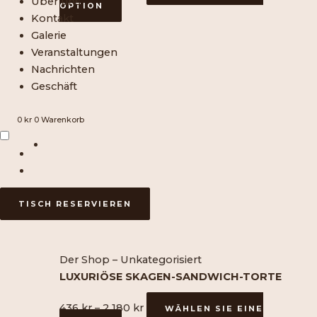
Über uns
OPTION
Kontakt
Galerie
Dieses
Preisspanne:
Veranstaltungen
Produkt
436
Nachrichten
ist
SEK
Geschäft
in
bis
mehreren
2
0
kr
0
Warenkorb
Varianten
180
erhältlich.
SEK
Die
verschiedenen
Optionen
TISCH RESERVIEREN
können
auf
der
Der Shop – Unkategorisiert
Produktseite
LUXURIÖSE SKAGEN-SANDWICH-TORTE
ausgewählt
werden
436
kr
–
2 180
kr
WÄHLEN SIE EINE