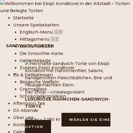
Zum
Inhalt
springen
Startseite
Unsere Speisekarten
Englisch-Menü 🇬🇧
Mittagsmenü 🇸🇪
SANDWICH-TORTEN
Die Kaffeekarte
Die Smoothie-Karte
Getränkekarte
Dieses
Preisspanne:
Zutaten Eksjö Konditorei
Produkt
436
Eis & Delikatessen
ist
SEK
Belgische Waffeln
in
bis
Grennaglass
mehreren
2
Der Shop – Unkategorisiert
Schokoladenpralinen
Varianten
180
LUXURIÖSE HÄHNCHEN-SANDWICH-
Afternoon Tea
erhältlich.
SEK
TORTE
DJ-Abende
Die
Über uns
436
kr
–
2 180
kr
verschiedenen
WÄHLEN SIE EINE
Kontakt
OPTION
Optionen
Galerie