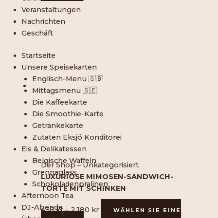
können
Veranstaltungen
auf
Dieses
Preisspanne:
Nachrichten
der
Produkt
436
Geschäft
Produktseite
ist
SEK
ausgewählt
in
bis
Startseite
werden
mehreren
2
Unsere Speisekarten
Varianten
180
Englisch-Menü 🇬🇧
erhältlich.
SEK
Mittagsmenü 🇸🇪
Die
Die Kaffeekarte
verschiedenen
Die Smoothie-Karte
Optionen
Getränkekarte
können
Zutaten Eksjö Konditorei
auf
Eis & Delikatessen
der
Belgische Waffeln
Der Shop – Unkategorisiert
Produktseite
Grennaglass
LUXURIÖSE MIMOSEN-SANDWICH-
ausgewählt
Schokoladenpralinen
TORTE MIT SCHINKEN
werden
Afternoon Tea
DJ-Abende
436
kr
–
2 180
kr
WÄHLEN SIE EINE